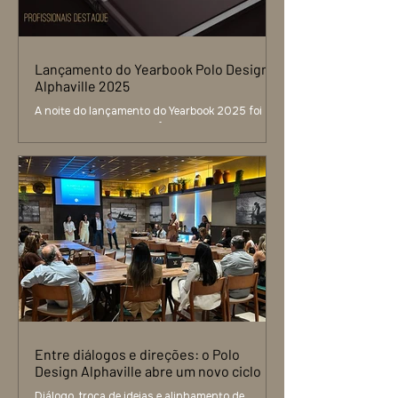
dialoga com a paisagem.
Lançamento do Yearbook Polo Design
Alphaville 2025
A noite do lançamento do Yearbook 2025 foi
mais do que um evento, foi um encontro potente
entre criação, reconhecimento e propósito.
Realizado na Livraria da Travessa de Alphaville,
o lançamento reuniu mais de 40 escritórios de
arquitetura e design, que estiveram presentes
para autografar suas páginas e celebrar um
projeto que materializa o olhar, o repertório e a
trajetória de cada profissional. Ao longo da
noite, mais de 300 convidados circularam pelo
espaço, em um fluxo le
Entre diálogos e direções: o Polo
Design Alphaville abre um novo ciclo
Diálogo, troca de ideias e alinhamento de