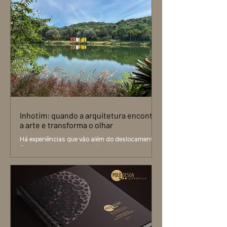
Inhotim: quando a arquitetura encontra
a arte e transforma o olhar
Há experiências que vão além do deslocamento
físico. Elas ampliam repertório, despertam novas
leituras e refinam o olhar. A imersão no Instituto
Inhotim é exatamente esse tipo de vivência. Mais
do que um destino, Inhotim propõe uma relação
diferente com o tempo e com o espaço. Entre
galerias de arte contemporânea e jardins
cuidadosamente desenhados, cada percurso
convida à observação atenta, ao silêncio e à
contemplação. A arquitetura não se impõe. Ela