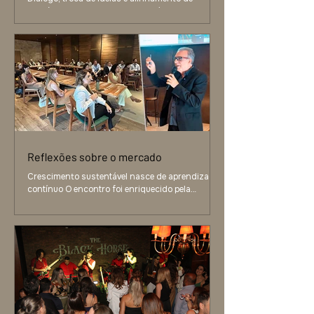
propósitos Reunimos os empresários
associados do Polo Design Alphaville para dar
início a 2026 a partir do que realmente nos
move: diálogo, troca de ideias e alinhamento de
propósitos. O encontro marcou não apenas a
apresentação da nova diretoria, mas também a
celebração do caminho já percorrido e o
compartilhamento da visão que orienta os
próximos anos: evoluir juntos, fortalecer o
ecossistema local e elevar, de forma
consistente, o
Reflexões sobre o mercado
Crescimento sustentável nasce de aprendizado
contínuo O encontro foi enriquecido pela
palestra de Alvaro Guillermo, que trouxe reflexões
essenciais sobre posicionamento de mercado.
Em sua apresentação, abordou a diferença entre
segmento e nicho, destacando como a
especialização é um fator estratégico para
empresas que desejam se diferenciar e construir
relevância. Ao compartilhar conhecimento e
provocar novas leituras sobre o mercado, a
palestra reforçou a importância de esco