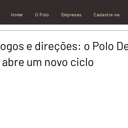
Home
O Polo
Empresas
Cadastre-se
logos e direções: o Polo D
e abre um novo ciclo