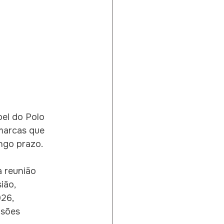
el do Polo 
marcas que 
ngo prazo.
 reunião 
ião, 
26, 
isões 