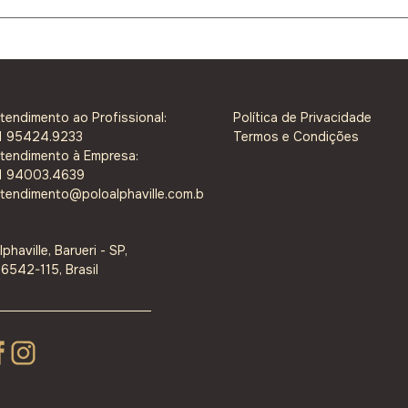
Lançamento do Yearbook Polo
Design Alphaville 2025
tendimento ao Profissional:
Política de Privacidade
1 95424.9233
Termos e Condições
tendimento à Empresa:
1 94003.4639
tendimento@poloalphaville.com.b
lphaville, Barueri - SP,
6542-115, Brasil