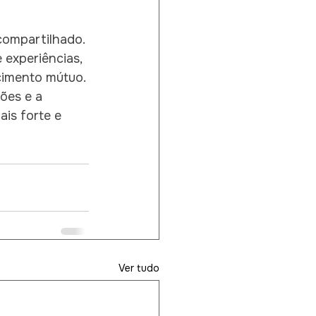
compartilhado. 
experiências, 
cimento mútuo. 
ões e a 
is forte e 
Ver tudo