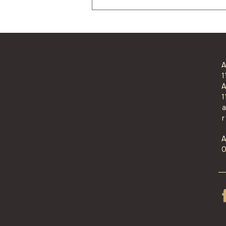
Inhotim: quando a arquitetura
encontra a arte e transforma
o olhar
A
1
A
1
a
r
A
0