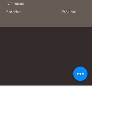
Iluminação
Anterior
Próximo
Atendimento ao Profissional:
11 95424.9233
Atendimento à Empresa:
11 94003.4639
atendimento@poloalphaville.c