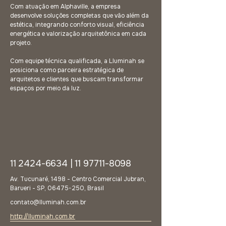
Com atuação em Alphaville, a empresa
desenvolve soluções completas que vão além da
estética, integrando conforto visual, eficiência
energética e valorização arquitetônica em cada
projeto.
Com equipe técnica qualificada, a Lluminah se
posiciona como parceira estratégica de
arquitetos e clientes que buscam transformar
espaços por meio da luz.
11 2424-6634
|
11 97711-8098
Av. Tucunaré, 1498 - Centro Comercial Jubran,
Barueri - SP,
06475-250
, Brasil
contato@lluminah.com.br
http://lluminah.com.br